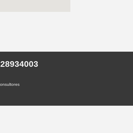
928934003
nsultores